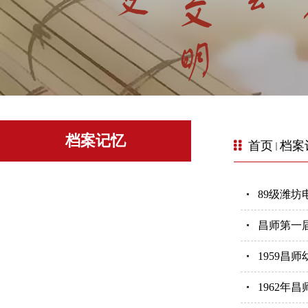
档案记忆
首页
档案
89级潍坊
昌师第一
1959昌
1962年