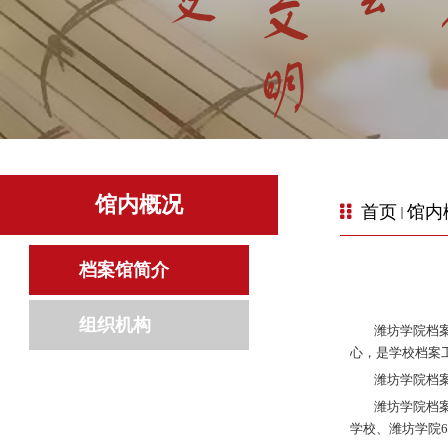
馆内概况
首页
馆内
档案馆简介
组织机构
潍坊学院
档
心，是学校档案
潍坊学院档案馆
潍坊学院档案馆
学校、潍坊学院