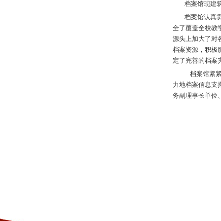
档案馆现建筑面
档案馆认真贯彻
全了覆盖全校教
源头上加大了对
档案资源，积极
定了完善的档案
档案馆紧紧
力地档案信息支
务副理事长单位